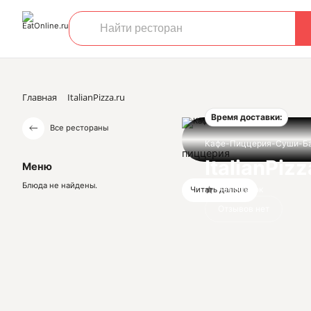
Главная
ItalianPizza.ru
Время доставки:
Все рестораны
Кафе-Пиццерия-Суши-Ба
пиццерия
ItalianPizz
Меню
Блюда не найдены.
Нет оценок
Читать дальше
Отзывов нет