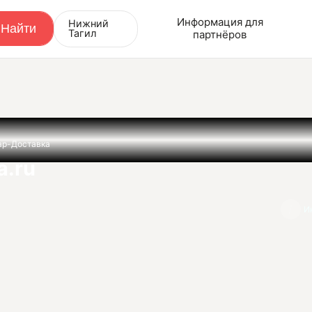
Информация для
Нижний
Тагил
партнёров
р-Доставка
a.ru
И